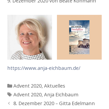
9. Dezember 2020
von
Beate Kohmann
https://www.anja-eichbaum.de/
Kategorien
Advent 2020
,
Aktuelles
Schlagwörter
Advent 2020
,
Anja Eichbaum
8. Dezember 2020 – Gitta Edelmann