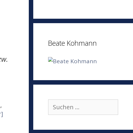
Beate Kohmann
zw.
Suchen
,
nach:
]