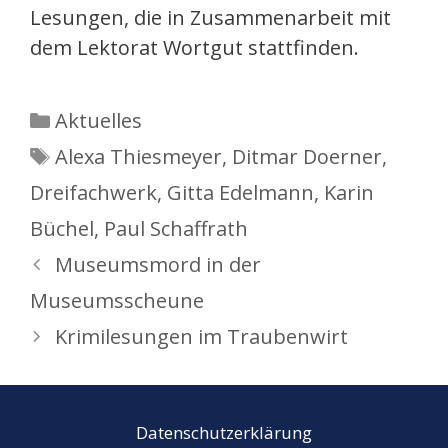
Lesungen, die in Zusammenarbeit mit
dem Lektorat Wortgut stattfinden.
Kategorien
Aktuelles
Schlagwörter
Alexa Thiesmeyer
,
Ditmar Doerner
,
Dreifachwerk
,
Gitta Edelmann
,
Karin
Büchel
,
Paul Schaffrath
Museumsmord in der
Museumsscheune
Krimilesungen im Traubenwirt
Datenschutzerklärung