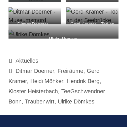
Ditmar Doerner –
Gerd Kramer – Tod an
Museumsmord
der Seebrücke
Ulrike Dömkes
Kategorien
Aktuelles
Schlagwörter
Ditmar Doerner
,
Freiräume
,
Gerd
Kramer
,
Heidi Möhker
,
Hendrik Berg
,
Kloster Heisterbach
,
TeeGschwendner
Bonn
,
Traubenwirt
,
Ulrike Dömkes